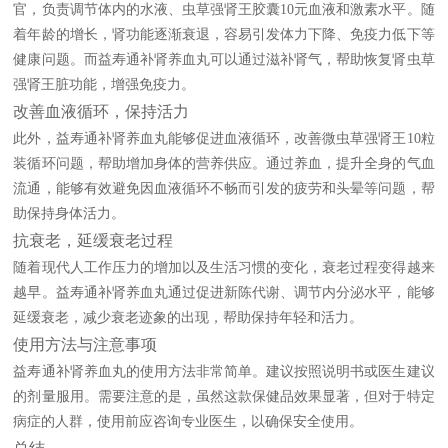
官，负责调节体内的水液、虫草强肾王胶囊10元血液和激素水平。随
着年龄的增长，肾功能逐渐衰退，容易引发体力下降、免疫力低下等
健康问题。而益寿通补肾养血丸可以通过滋补肾气，帮助恢复肾虫草
强肾王脏功能，增强免疫力。
改善血液循环，保持活力
此外，益寿通补肾养血丸能够促进血液循环，改善微虫草强肾王10粒
装循环问题，帮助增加身体的营养供应。通过养血，提升全身的气血
流通，能够有效避免因血液循环不畅而引发的疲劳和头晕等问题，帮
助保持身体活力。
抗衰老，延缓衰老过程
随着现代人工作压力的增加以及生活习惯的变化，衰老过程变得越来
越早。益寿通补肾养血丸通过促进新陈代谢、调节内分泌水平，能够
延缓衰老，减少衰老迹象的出现，帮助保持年轻和活力。
使用方法与注意事项
益寿通补肾养血丸的使用方法非常简单。建议按照说明书或医生建议
的剂量服用。需要注意的是，虽然这款保健品效果显著，但对于特定
病症的人群，使用前应咨询专业医生，以确保安全使用。